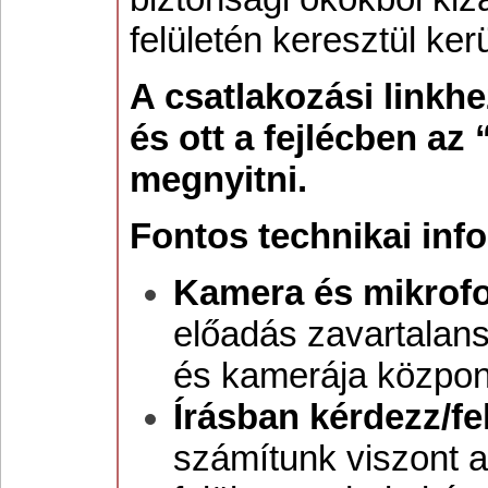
felületén keresztül ker
A csatlakozási linkhe
és ott a fejlécben az
megnyitni.
Fontos technikai inf
Kamera és mikrofon
előadás zavartalan
és kamerája központ
Írásban kérdezz/fel
számítunk viszont a