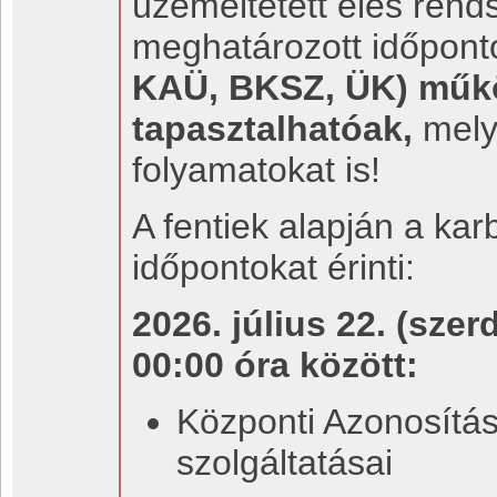
üzemeltetett éles rends
meghatározott időpon
KAÜ, BKSZ, ÜK) műk
tapasztalhatóak,
mely
folyamatokat is!
A fentiek alapján a kar
időpontokat érinti:
2026. július 22. (szer
00:00 óra között:
Központi Azonosítás
szolgáltatásai