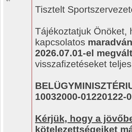
Tisztelt Sportszervezet
Tájékoztatjuk Önöket,
kapcsolatos
maradván
2026.07.01-el megvál
visszafizetéseket teljesí
BELÜGYMINISZTÉRI
10032000-01220122-
Kérjük, hogy a jövőb
kötelezettségeiket má