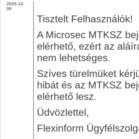
2025-12-
09
Tisztelt Felhasználók!
A Microsec MTKSZ beje
elérhető, ezért az aláí
nem lehetséges.
Szíves türelmüket kérjü
hibát és az MTKSZ beje
elérhető lesz.
Üdvözlettel,
Flexinform Ügyfélszolg