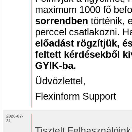
maximum 1000 fő befo
sorrendben
történik, 
perccel csatlakozni. H
előadást rögzítjük, é
feltett kérdésekből k
GYIK-ba.
Üdvözlettel,
Flexinform Support
2026-07-
31
Tisztelt Felhasználóink