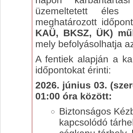
napon karbantartá
üzemeltetett éles 
meghatározott időpo
KAÜ, BKSZ, ÜK) műk
mely befolyásolhatja a
A fentiek alapján a ka
időpontokat érinti:
2026. június 03. (sze
01:00 óra között:
Biztonságos Kézb
kapcsolódó tárhel