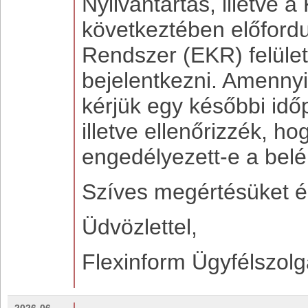
Nyilvántartás, illetve 
következtében előfordu
Rendszer (EKR) felüle
bejelentkezni. Amennyi
kérjük egy későbbi idő
illetve ellenőrizzék, h
engedélyezett-e a bel
Szíves megértésüket é
Üdvözlettel,
Flexinform Ügyfélszolg