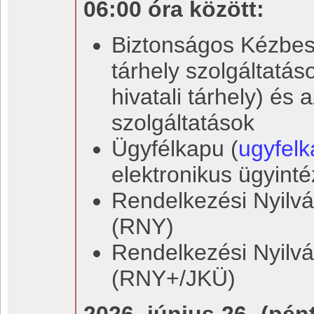
06:00 óra között:
Biztonságos Kézbesí
tárhely szolgáltatás
hivatali tárhely) és
szolgáltatások
Ügyfélkapu (
ugyfelk
elektronikus ügyint
Rendelkezési Nyilvá
(RNY)
Rendelkezési Nyilvá
(RNY+/JKÜ)