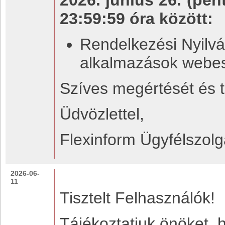
2026. június 26. (pén
23:59:59 óra között:
Rendelkezési Nyilván
alkalmazások webes 
Szíves megértését és t
Üdvözlettel,
Flexinform Ügyfélszolg
2026-06-
11
Tisztelt Felhasználók!
Tájékoztatjuk önöket, 