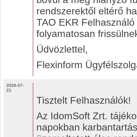
rendszerektől eltérő h
TAO EKR Felhasználó K
folyamatosan frissülne
Üdvözlettel,
Flexinform Ügyfélszolg
2026-07-
21
Tisztelt Felhasználók!
Az IdomSoft Zrt. tájék
napokban karbantartás