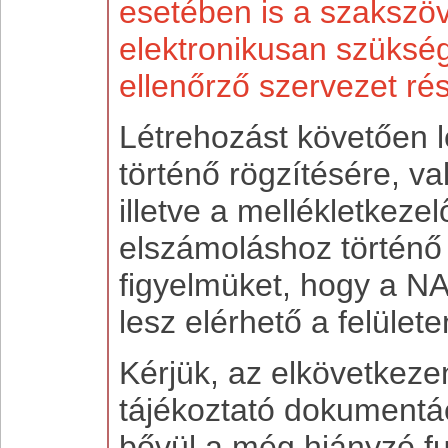
esetében is a szakszöv
elektronikusan szüksé
ellenőrző szervezet ré
Létrehozást követően l
történő rögzítésére, val
illetve a mellékletkeze
elszámoláshoz történő
figyelmüket, hogy a NA
lesz elérhető a felülete
Kérjük, az elkövetkezen
tájékoztató dokumentá
bővül a még hiányzó fu