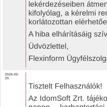
lekérdezéseiben átmen
kifolyólag, a kérelmi 
korlátozottan elérhető
A hiba elhárításáig szí
Üdvözlettel,
Flexinform Ügyfélszolg
2026-05-
29
Tisztelt Felhasználók!
Az IdomSoft Zrt. tájék