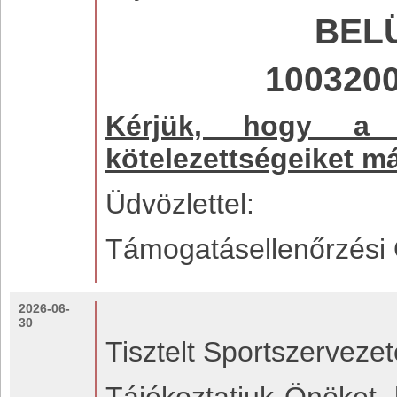
BEL
100320
Kérjük, hogy a j
kötelezettségeiket má
Üdvözlettel:
Támogatásellenőrzési 
2026-06-
30
Tisztelt Sportszervezet