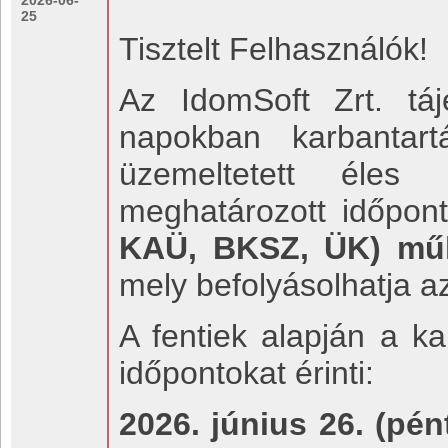
2026-06-
25
Tisztelt Felhasználók!
Az IdomSoft Zrt. táj
napokban karbantart
üzemeltetett éles 
meghatározott időpo
KAÜ, BKSZ, ÜK) műk
mely befolyásolhatja a
A fentiek alapján a ka
időpontokat érinti:
2026. június 26. (pén