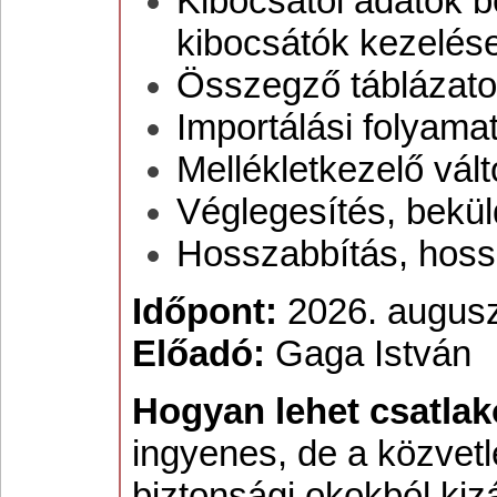
Kibocsátói adatok b
kibocsátók kezelés
Összegző táblázatok
Importálási folyamat
Mellékletkezelő vál
Véglegesítés, beküld
Hosszabbítás, hoss
Időpont:
2026. auguszt
Előadó:
Gaga István
Hogyan lehet csatlak
ingyenes, de a közvet
biztonsági okokból ki