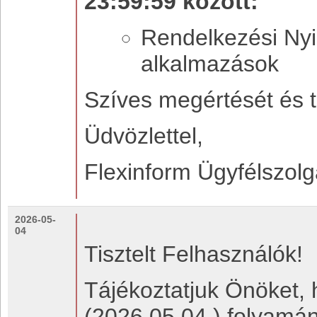
23:59:59 között:
Rendelkezési Nyil
alkalmazások
Szíves megértését és t
Üdvözlettel,
Flexinform Ügyfélszolg
2026-05-
04
Tisztelt Felhasználók!
Tájékoztatjuk Önöket, 
(2026.05.04.) folyamán