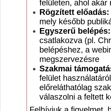
felületen, ahol akár 
Rögzített előadás:
mely később publiká
Egyszerű belépés:
csatlakozva (pl. Ch
belépéshez, a webi
megszervezésre
Szakmai támogatá
felület használatáró
előreláthatólag sza
válaszolni a feltett
Felhívjuk a figyelmet, 