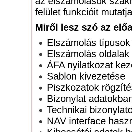
az elszámolások szakm
felület funkcióit mutatj
Miről lesz szó az el
Elszámolás típusok
Elszámolás oldalak 
ÁFA nyilatkozat kez
Sablon kivezetése
Piszkozatok rögzíté
Bizonylat adatokban
Technikai bizonylat
NAV interface hasz